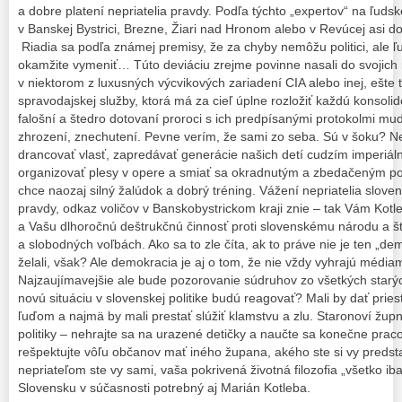
a dobre platení nepriatelia pravdy. Podľa týchto „expertov“ na ľudsk
v Banskej Bystrici, Brezne, Žiari nad Hronom alebo v Revúcej asi do
Riadia sa podľa známej premisy, že za chyby nemôžu politici, ale ľ
okamžite vymeniť… Túto deviáciu zrejme povinne nasali do svojic
v niektorom z luxusných výcvikových zariadení CIA alebo inej, ešte t
spravodajskej služby, ktorá má za cieľ úplne rozložiť každú konsoli
falošní a štedro dotovaní proroci s ich predpísanými protokolmi mu
zhrození, znechutení. Pevne verím, že sami zo seba. Sú v šoku? Ne
drancovať vlasť, zapredávať generácie našich detí cudzím imperiá
organizovať plesy v opere a smiať sa okradnutým a zbedačeným po
chce naozaj silný žalúdok a dobrý tréning. Vážení nepriatelia slove
pravdy, odkaz voličov v Banskobystrickom kraji znie – tak Vám Kotl
a Vašu dlhoročnú deštrukčnú činnosť proti slovenskému národu a štá
a slobodných voľbách. Ako sa to zle číta, ak to práve nie je ten „dem
želali, však? Ale demokracia je aj o tom, že nie vždy vyhrajú médiam
Najzaujímavejšie ale bude pozorovanie súdruhov zo všetkých starých
novú situáciu v slovenskej politike budú reagovať? Mali by dať pr
ľuďom a najmä by mali prestať slúžiť klamstvu a zlu. Staronoví župní po
politiky – nehrajte sa na urazené detičky a naučte sa konečne prac
rešpektujte vôľu občanov mať iného župana, akého ste si vy predst
nepriateľom ste vy sami, vaša pokrivená životná filozofia „všetko ib
Slovensku v súčasnosti potrebný aj Marián Kotleba.