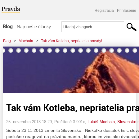
Registrácia
Prihlásenie
Blog
Najnovšie články
Najčítanejšie články
Blog
>
Machala
>
Tak vám Kotleba, nepriatelia pravdy!
Najkomentovanejšie články
Zoznam blogov
Komerčné blogy
Tak vám Kotleba, nepriatelia pr
25. novembra 2013 18:29
, Prečítané 3 901x,
Lukáš Machala
,
Slovensko m
Sobota 23.11.2013 zmenila Slovensko. Niekoľko desiatok tisíc slo
poslušne reagovať na prázdnu mantru, ktorou im viac ako dvadsať 