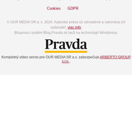
Cookies
GDPR
© OUR MEDIA SR a. s. 2026. Autorské práva sú vyhradené a vykonáva ich
vydavateľ,
viac info
.
Blogovací systém Blog.Pravda.sk beží na technológií Wordpress.
Kompletný video servis pre OUR MEDIA SR a.s. zabezpečuje
ARBERTO GROUP
s.r.o.
.