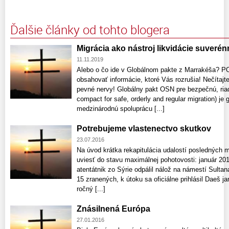
Ďalšie články od tohto blogera
Migrácia ako nástroj likvidácie suveré
11.11.2019
Alebo o čo ide v Globálnom pakte z Marrakéša? 
obsahovať informácie, ktoré Vás rozrušia! Nečítajt
pevné nervy! Globálny pakt OSN pre bezpečnú, riad
compact for safe, orderly and regular migration) j
medzinárodnú spoluprácu [...]
Potrebujeme vlastenectvo skutkov
23.07.2016
Na úvod krátka rekapitulácia udalostí posledných 
uviesť do stavu maximálnej pohotovosti: január 2
atentátnik zo Sýrie odpálil nálož na námestí Sultan
15 zranených, k útoku sa oficiálne prihlásil Daeš 
ročný [...]
Znásilnená Európa
27.01.2016