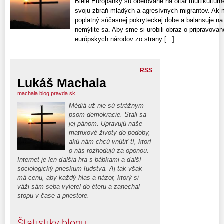
Biele Európanky sú obetované na oltár multikultúrn
svoju zbraň mladých a agresívnych migrantov. Ak m
poplatný súčasnej pokryteckej dobe a balansuje na hr
nemýlite sa. Aby sme si urobili obraz o pripravovane
európskych národov zo strany [...]
RSS
Lukáš Machala
machala.blog.pravda.sk
Médiá už nie sú strážnym
psom demokracie. Stali sa
jej pánom. Upravujú naše
matrixové životy do podoby,
akú nám chcú vnútiť tí, ktorí
o nás rozhodujú za oponou.
Internet je len ďalšia hra s bábkami a ďalší
sociologický prieskum ľudstva. Aj tak však
má cenu, aby každý hlas a názor, ktorý si
váži sám seba vyletel do éteru a zanechal
stopu v čase a priestore.
Štatistiky blogu