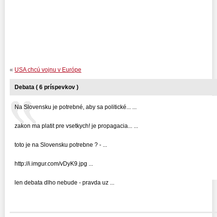
«
USA chcú vojnu v Európe
Debata ( 6 príspevkov )
Na Slovensku je potrebné, aby sa politické... ...
zakon ma platit pre vsetkych! je propagacia... ...
toto je na Slovensku potrebne ? - ...
http://i.imgur.com/vDyK9.jpg ...
len debata dlho nebude - pravda uz ...